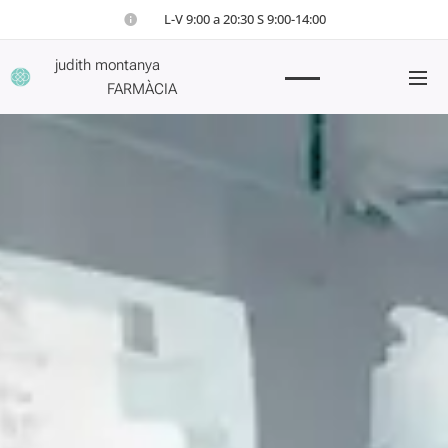
⏲ L-V 9:00 a 20:30 S 9:00-14:00
judith montanya
FARMÀCIA
934290582