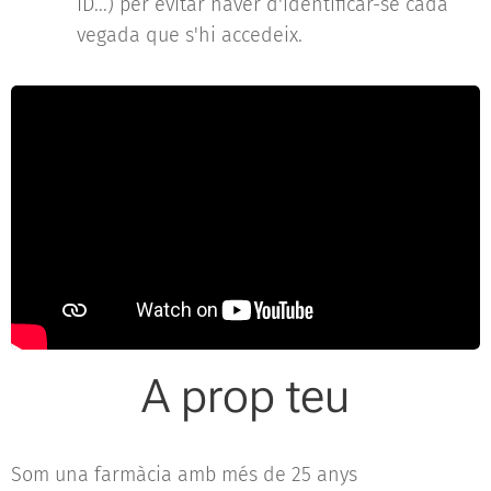
ID...) per evitar haver d'identificar-se cada
vegada que s'hi accedeix.
A prop teu
Som una farmàcia amb més de 25 anys