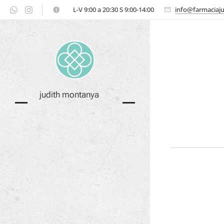
⏲ L-V 9:00 a 20:30 S 9:00-14:00
info@farmaciaj
judith montanya
FARMÀCIA
934290582