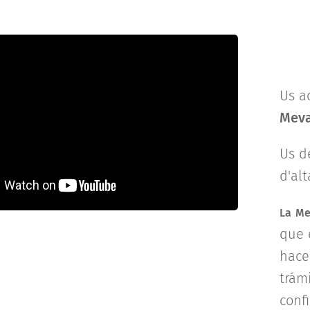
Us a
Meva
Us d
d'alt
La
Me
que 
hacer
trám
conf