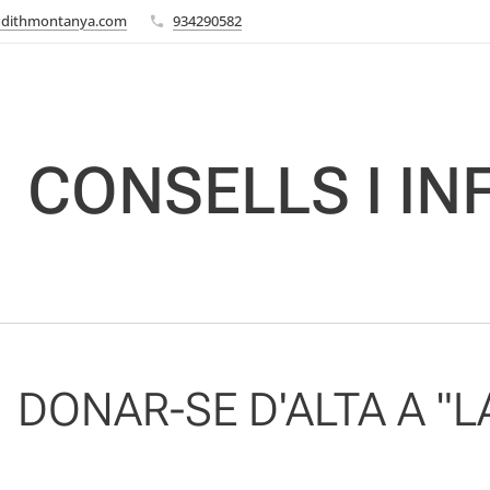
udithmontanya.com
934290582
CONSELLS I I
DONAR-SE D'ALTA A "